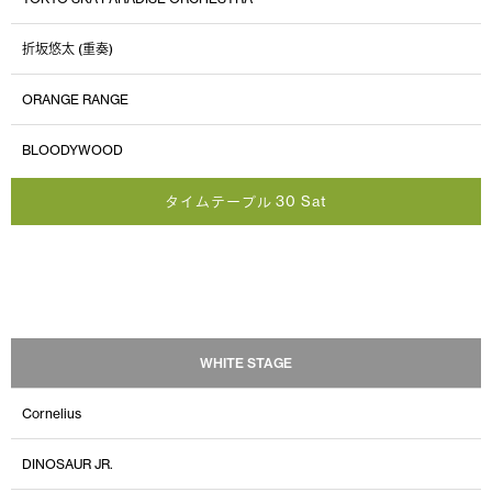
折坂悠太 (重奏)
ORANGE RANGE
BLOODYWOOD
タイムテーブル 30 Sat
WHITE STAGE
Cornelius
DINOSAUR JR.