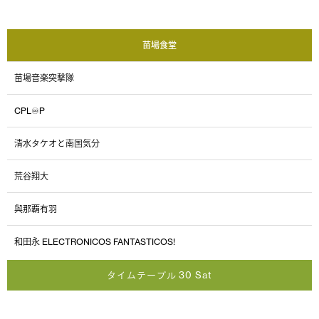
苗場食堂
苗場音楽突撃隊
CPL♾P
清水タケオと南国気分
荒谷翔大
與那覇有羽
和田永 ELECTRONICOS FANTASTICOS!
タイムテーブル 30 Sat