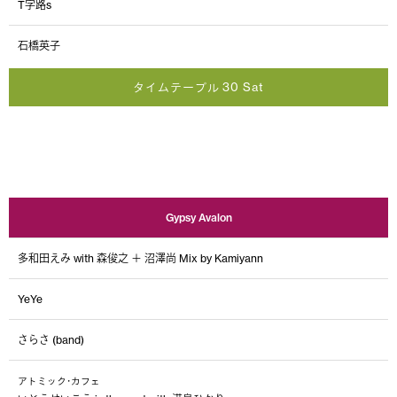
T字路s
石橋英子
タイムテーブル 30 Sat
Gypsy Avalon
多和田えみ with 森俊之 ＋ 沼澤尚 Mix by Kamiyann
YeYe
さらさ (band)
アトミック･カフェ