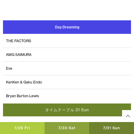
Day Dreaming
THE FACTORS
AMG SAIMURA
Eve
KenKen & Gaku Endo
Bryan Burton-Lewis
タイムテーブル 31 Sun
7/29 Fri
7/30 Sat
7/31 Sun