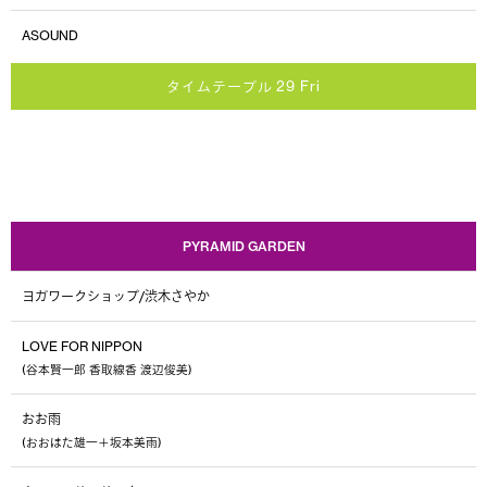
ASOUND
タイムテーブル 29 Fri
PYRAMID GARDEN
ヨガワークショップ/渋木さやか
LOVE FOR NIPPON
(谷本賢一郎 香取線香 渡辺俊美)
おお雨
(おおはた雄一＋坂本美雨)