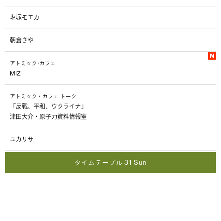
塩塚モエカ
朝倉さや
アトミック･カフェ
MIZ
アトミック・カフェ トーク
「反戦、平和、ウクライナ」
津田大介・原子力資料情報室
ユカリサ
タイムテーブル 31 Sun