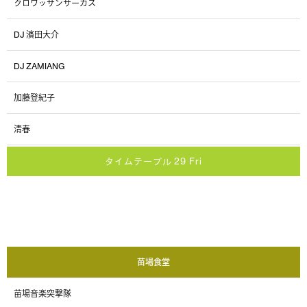
クロワッサンサーカス
DJ 濱田大介
DJ ZAMIANG
加藤登紀子
清春
タイムテーブル 29 Fri
苗場食堂
苗場音楽突撃隊