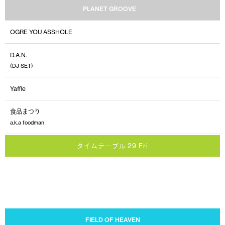
PLANET GROOVE
OGRE YOU ASSHOLE
D.A.N.
(DJ SET)
Yaffle
食品まつり
a.k.a foodman
タイムテーブル 29 Fri
FIELD OF HEAVEN