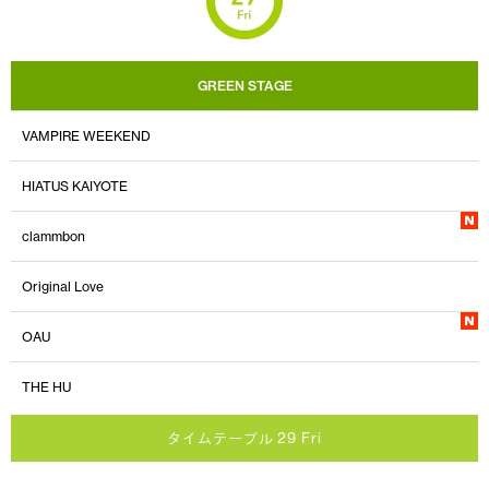
GREEN STAGE
VAMPIRE WEEKEND
HIATUS KAIYOTE
clammbon
Original Love
OAU
THE HU
タイムテーブル 29 Fri