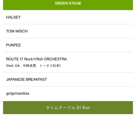
GREEN STAGE
HALSEY
TOM MISCH
PUNPEE
ROUTE 17 Rock‘n‘Roll ORCHESTRA
(feat. UA、中納良恵、トータス松本)
JAPANESE BREAKFAST
go!go!vanillas
タイムテーブル 31 Sun