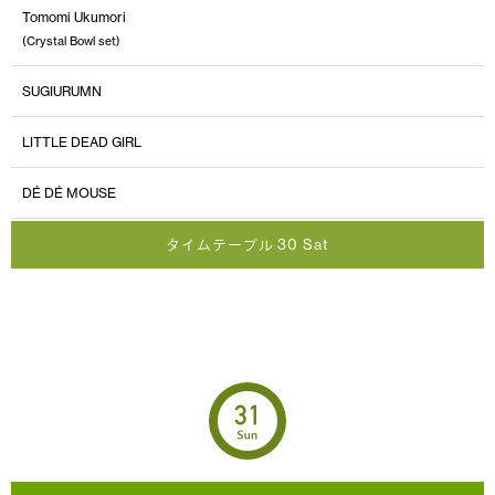
Tomomi Ukumori
(Crystal Bowl set)
SUGIURUMN
LITTLE DEAD GIRL
DÉ DÉ MOUSE
タイムテーブル 30 Sat