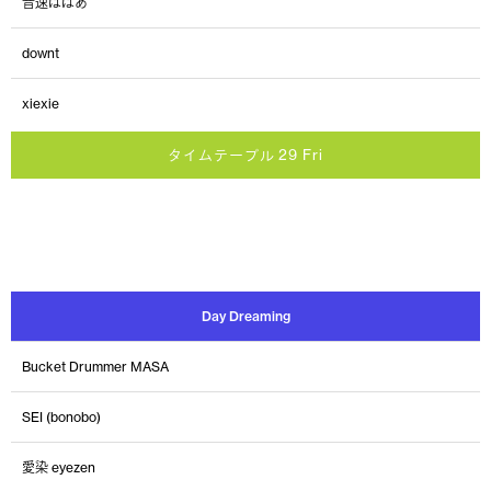
音速ばばあ
downt
xiexie
タイムテーブル 29 Fri
Day Dreaming
Bucket Drummer MASA
SEI (bonobo)
愛染 eyezen