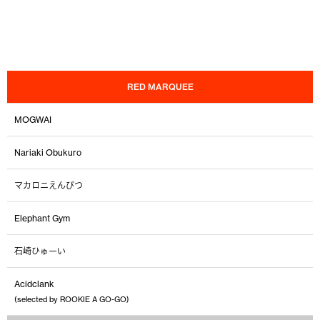
RED MARQUEE
MOGWAI
Nariaki Obukuro
マカロニえんぴつ
Elephant Gym
石崎ひゅーい
Acidclank
(selected by ROOKIE A GO-GO)