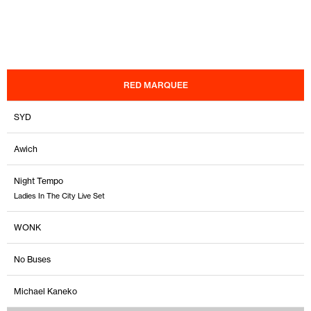
RED MARQUEE
SYD
Awich
Night Tempo
Ladies In The City Live Set
WONK
No Buses
Michael Kaneko