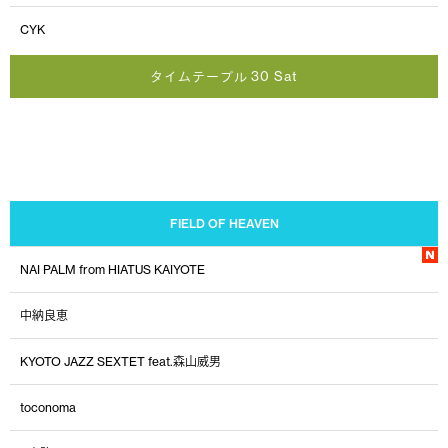
CYK
タイムテーブル 30 Sat
FIELD OF HEAVEN
NAI PALM from HIATUS KAIYOTE
中納良恵
KYOTO JAZZ SEXTET feat.森山威男
toconoma