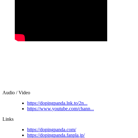
Audio / Video
https://dopingpanda.lnk.to/2n...
https://www.youtube.com/chann...
Links
https://dopingpanda.com/
https://dopingpanda.fanpla.jp/