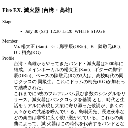
Fire EX.
滅火器 [台湾・高雄]
Stage
July 30 (Sat) 12:30-13:20 WHITE STAGE
Member
Vo: 楊大正 (Sam)、G：鄭宇辰(ORio)、B：陳敬元(JC)、
D：柯光(KG)
Profile
台湾・高雄からやってきたバンド・滅火器は2000年に
結成。メインボーカルの楊大正 (Sam)、ギターの鄭宇
辰(ORio)、ベースの陳敬元(JC)の3人は、高校時代の同
じクラスの 同級生。これにドラムの柯光(KG)が加わっ
て結成された。
これまでに5枚のフルアルバム及び多数のシングルをリ
リース。滅火器はパンクロックを基調 とし、時代と生
活をリアルに表現し大衆に寄り添った歌詞が、多くの
人々からの共感を呼んでい る。島嶼天光、長途夜車な
どの楽曲は非常に広く歌い継がれている。これらの楽
曲によって、滅 火器はこの時代を代表するバンドとな