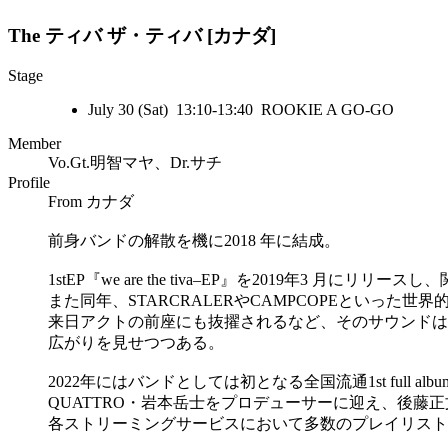
The ティバ
ザ・ティバ [カナダ]
Stage
July 30 (Sat) 13:10-13:40 ROOKIE A GO-GO
Member
Vo.Gt.明智マヤ、Dr.サチ
Profile
From カナダ
前身バンドの解散を機に2018 年に結成。
1stEP『we are the tiva–EP』を2019年3 月
また同年、STARCRALERやCAMPCOPEといった
来日アクトの前座にも抜擢されるなど、そのサウンドは
広がりを見せつつある。
2022年にはバンドとしては初となる全国流通1st full album「
QUATTRO・岩本岳士をプロデューサーに迎え、後藤正文（ 
各ストリーミングサービスにおいて多数のプレイリスト