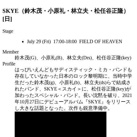
SKYE（鈴木茂・小原礼・林立夫・松任谷正隆）
[日]
Stage
July 29 (Fri) 17:00-18:00 FIELD OF HEAVEN
Member
鈴木茂(G)、小原礼(B)、林立夫(Drs)、松任谷正隆(key)
Profile
はっぴいえんどもサディスティック・ミカ・バンドも
存在していなかった日本のロック黎明期に、当時中学
生だった鈴木茂(g)、小原礼(b)、林立夫(ds)らで結成さ
れたバンド、SKYE＜スカイ＞に、松任谷正隆(key)が
加わったスペシャル・バンド。長い沈黙を破り、2021
年10月27日にデビューアルバム『SKYE』をリリース
し大きな話題となった。次作も鋭意準備中。