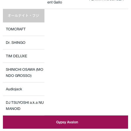
ent Gallo
オールナイト・フジ
TOMCRAFT
Dr. SHINGO
TIM DELUXE
SHINICHI OSAWA (MO
NDO GROSSO)
Audiojack
DJ TSUYOSHI a.k.a NU
MANOID
Gypsy Avalon