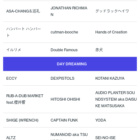
JONATHAN RICHMA
ASA-CHANG＆巡礼
グッドラックヘイワ
N
ハンバート ハンバー
cutman-booche
Hands of Creation
ト
イルリメ
Double Famous
赤犬
DAY DREAMING
ECCY
DEXPISTOLS
KOTANI KAZUYA
AUDIO PLANTER SOU
RUB-A-DUB MARKET
HITOSHI OHISHI
NDSYSTEM aka DAISU
feat.櫻井響
KE MATSUSAKA
SHIGE (WRENCH)
CAPTAIN FUNK
YODA
NUMANOID aka TSU
ALTZ
SEI-NO-ISE