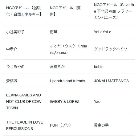
NGOアピール【Save th
NGOアピール【温暖
NGOアピール【貧
e 下北沢 with フラワー
化・自然エネルギー】
困】
カンパニーズ】
小谷美紗子
南無
YoLeYoLe
オオヤユウスケ（Pola
中孝介
グッドラックヘイワ
ris/ohana）
つじあやの
高橋ちか
bobin
斎藤誠
Upendra and friends
JONAH MATRANGA
ELANA JAMES AND
HOT CLUB OF COW
GABBY & LOPEZ
Yae
TOWN
THE PEACE IN LOVE
PURI（プリ）
黄金の手
PERCUSSIONS