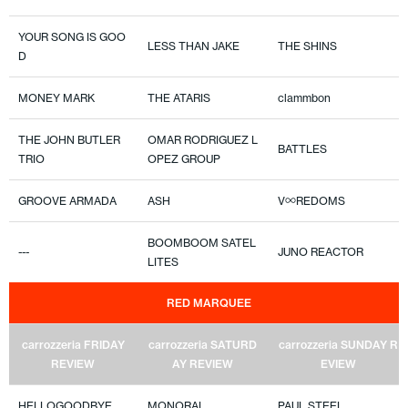
YOUR SONG IS GOO
LESS THAN JAKE
THE SHINS
D
MONEY MARK
THE ATARIS
clammbon
THE JOHN BUTLER
OMAR RODRIGUEZ L
BATTLES
TRIO
OPEZ GROUP
GROOVE ARMADA
ASH
V∞REDOMS
BOOMBOOM SATEL
---
JUNO REACTOR
LITES
RED MARQUEE
carrozzeria FRIDAY
carrozzeria SATURD
carrozzeria SUNDAY R
REVIEW
AY REVIEW
EVIEW
HELLOGOODBYE
MONORAL
PAUL STEEL