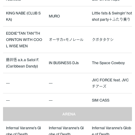
KING NABE (CLUB S
Little fats & Swingin' hot
MURO
KA)
shot party＋ふたり乗り
EDDIE“TAN TAN”TH
ORNTON WITH COO
オーサカ=モノレール
クボタタケシ
L WISE MEN
藤井悟 a.k.a Satol F.
IN BUSINESS DJs
The Space Cowboy
(Caribbean Dandy)
JVC FORCE feat. JVC
---
---
チアーズ
---
---
SIM CASS
ARENA
Infernal Varanne's Gl
Infernal Varanne's Gl
Infernal Varanne's Glob
obe of Death
obe of Death
e of Death