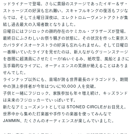
ッドライナーで登場。さらに貫録のステージであったイギー＆ザ・
ストゥージズの好演も忘れ難い。スキャフルキングの復活もフジな
らでは。そして土曜日深夜は、エレクトロムーヴメントアクトが集
結し過去最大の入場者数となりました。
日曜日にはフジロックの顔的存在のケミカル・ブラザーズが登場。
最終日にふさわしいお祭り騒ぎの状態に。その状況を作った東京ス
カパラダイスオーケストラの好演も忘れられません。そして日曜日
一番輝いていたライブを見せたのは、新人ながらグリーンステージ
を昼間に超満員にさせたミーカ!ぬいぐるみ、紙吹雪、風船とまさに
玉手箱的なライブに、オーディエンスの笑顔が絶えることはありま
せんでした。
ラインナップ以外にも、苗場が誇る世界最長のドラゴンドラ、期間
中の頂上参拝者が今年はついに10,000 人を突破。
子供と一緒にフジロック、家族参加も年々増え続け、キッズランド
は未来のフジロッカーでいっぱいです。
新たなアミューズメントとしては STONED CIRCLEがお目見え。
世界中から集めた打楽器や手作りの楽器を使ってみんなで
JAMMIN、たくさんのオーディエンスが楽しんでいました。