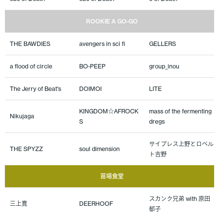
ROOKIE A GO-GO
THE BAWDIES
avengers in sci fi
GELLERS
a flood of circle
BO-PEEP
group_inou
The Jerry of Beat's
DOIMOI
LITE
KINGDOM☆AFROCK
mass of the fermenting
Nikujaga
S
dregs
サイプレス上野とロベル
THE SPYZZ
soul dimension
ト吉野
苗場食堂
スカンク兄弟 with 原田
三上寛
DEERHOOF
郁子