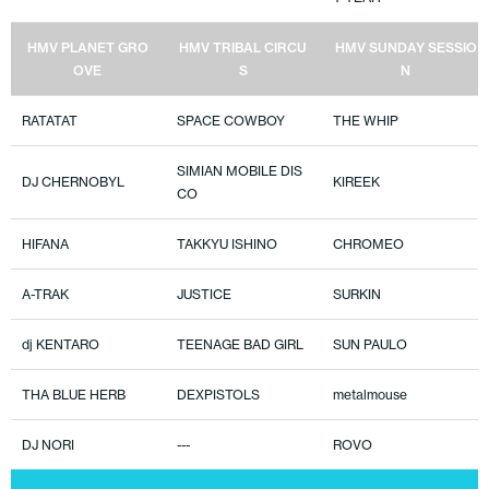
HMV PLANET GRO
HMV TRIBAL CIRCU
HMV SUNDAY SESSIO
OVE
S
N
RATATAT
SPACE COWBOY
THE WHIP
SIMIAN MOBILE DIS
DJ CHERNOBYL
KIREEK
CO
HIFANA
TAKKYU ISHINO
CHROMEO
A-TRAK
JUSTICE
SURKIN
dj KENTARO
TEENAGE BAD GIRL
SUN PAULO
THA BLUE HERB
DEXPISTOLS
metalmouse
DJ NORI
---
ROVO