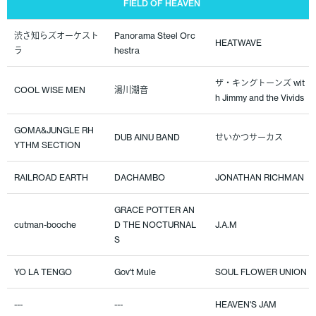
FIELD OF HEAVEN
渋さ知らズオーケスト
Panorama Steel Orc
HEATWAVE
ラ
hestra
ザ・キングトーンズ wit
COOL WISE MEN
湯川潮音
h Jimmy and the Vivids
GOMA&JUNGLE RH
DUB AINU BAND
せいかつサーカス
YTHM SECTION
RAILROAD EARTH
DACHAMBO
JONATHAN RICHMAN
GRACE POTTER AN
cutman-booche
D THE NOCTURNAL
J.A.M
S
YO LA TENGO
Gov't Mule
SOUL FLOWER UNION
---
---
HEAVEN'S JAM