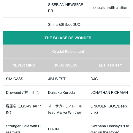
SIBERIAN NEWSPAP
---
monocism with 沼澤尚
ER
---
Shima&ShikouDUO
---
THE PALACE OF WONDER
Crystal Palace tent
NEVER MIND
IN BUSINESS
LET'S PARTY
SIM CASS
JIM WEST
DJG
Druweed / 林 正也
Daisuke Kuroda
JONATHAN RICHMAN
森雅樹 (EGO-WRAPP
オーサカ=モノレール
LINCOLN (SOS/Deep F
IN')
feat. Marva Whitney
unk)
Stranger Cole with D
Kwabana Lindsay's "Fid
DJ JIN
reamlets
dler on the Rope"