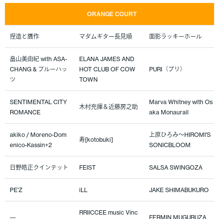
ORANGE COURT
捏造と贋作
マダムギター長見順
面影ラッキーホール
畠山美由紀 with ASA-
ELANA JAMES AND
CHANG & ブルーハッ
HOT CLUB OF COW
PURI（プリ）
ツ
TOWN
SENTIMENTAL CITY
Marva Whitney with Os
木村充揮＆近藤房之助
ROMANCE
aka Monaurail
akiko / Moreno-Dom
上原ひろみ～HIROMI'S
寿[kotobuki]
enico-Kassin+2
SONICBLOOM
日野皓正クインテット
FEIST
SALSA SWINGOZA
PE'Z
iLL
JAKE SHIMABUKURO
RRIICCEE music Vinc
---
FERMIN MUGURUZA