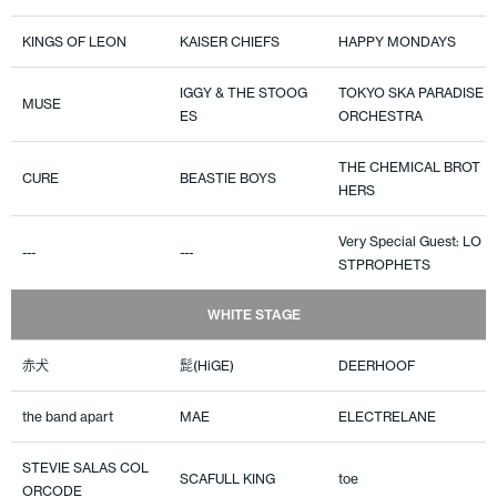
KINGS OF LEON
KAISER CHIEFS
HAPPY MONDAYS
IGGY & THE STOOG
TOKYO SKA PARADISE
MUSE
ES
ORCHESTRA
THE CHEMICAL BROT
CURE
BEASTIE BOYS
HERS
Very Special Guest: LO
---
---
STPROPHETS
WHITE STAGE
赤犬
髭(HiGE)
DEERHOOF
the band apart
MAE
ELECTRELANE
STEVIE SALAS COL
SCAFULL KING
toe
ORCODE